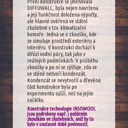
První konstrukce se jmenovala
DIFFUWALL, byla nejen navržena
a její funkčnost doložena výpočty,
ale hlavně ověřená ve státní
zkušebně v tzv. klimatizační
komoře. Jedná se o zkoušku, kde
se simuluje prostředí exteriéru a
interiéru. V konstrukci dochází k
difúzi vodní páry, tak jako v
reálných podmínkách. V průběhu
zkoušky a po ní se zjišťuje, zda se
ve stěně netvoří kondenzát.
Kondenzát se nevytvořil a dřevěná
část konstrukce byla po
experimentu sušší, než na jejím
začátku.
Konstrukce technologie INSOWOOL
jsou podrobeny např. i požárním
zkouškám ve zkušebnách, aniž by to
bylo v současné době povinností.