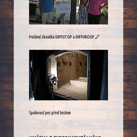
Požární zkouška DIFFUTOP a DIFFUROOF „i“
Spalovací pec před testem