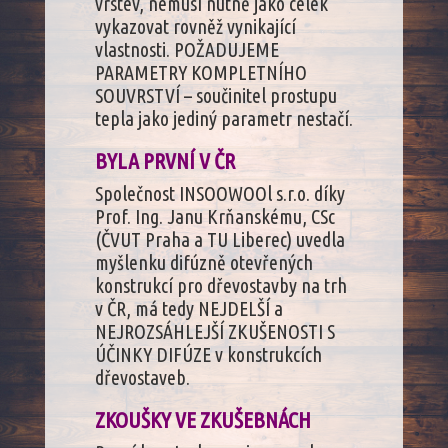
vrstev, nemusí nutně jako celek
vykazovat rovněž vynikající
vlastnosti. POŽADUJEME
PARAMETRY KOMPLETNÍHO
SOUVRSTVÍ – součinitel prostupu
tepla jako jediný parametr nestačí.
BYLA PRVNÍ V ČR
Společnost INSOOWOOl s.r.o. díky
Prof. Ing. Janu Krňanskému, CSc
(ČVUT Praha a TU Liberec) uvedla
myšlenku difúzně otevřených
konstrukcí pro dřevostavby na trh
v ČR, má tedy NEJDELŠÍ a
NEJROZSÁHLEJŠÍ ZKUŠENOSTI S
ÚČINKY DIFÚZE v konstrukcích
dřevostaveb.
ZKOUŠKY VE ZKUŠEBNÁCH