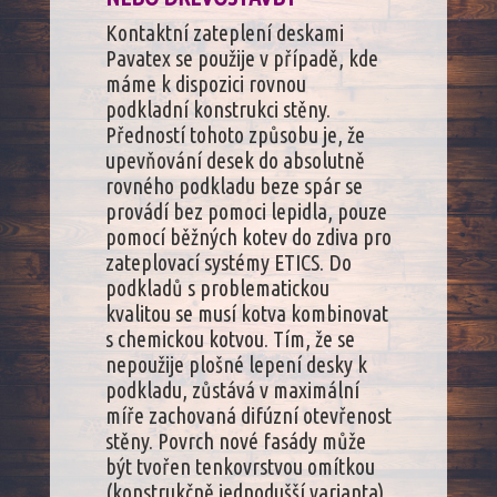
Kontaktní zateplení deskami
Pavatex se použije v případě, kde
máme k dispozici rovnou
podkladní konstrukci stěny.
Předností tohoto způsobu je, že
upevňování desek do absolutně
rovného podkladu beze spár se
provádí bez pomoci lepidla, pouze
pomocí běžných kotev do zdiva pro
zateplovací systémy ETICS. Do
podkladů s problematickou
kvalitou se musí kotva kombinovat
s chemickou kotvou. Tím, že se
nepoužije plošné lepení desky k
podkladu, zůstává v maximální
míře zachovaná difúzní otevřenost
stěny. Povrch nové fasády může
být tvořen tenkovrstvou omítkou
(konstrukčně jednodušší varianta)