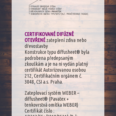
CERTIFIKOVANÉ DIFÚZNĚ
OTEVŘENÉ
zateplení zdiva nebo
dřevostavby
Konstrukce typu diffusheet® byla
podrobena předepsaným
zkouškám a je na ni vydán platný
certifikát Autorizovanou osobou
212, Certifikačním orgánem č.
3048, CSI a.s. Praha.
Zateplovací systém WEBER –
diffusheet® (Pavatex +
tenkovrstvá omítka WEBER)
Certifikát číslo :