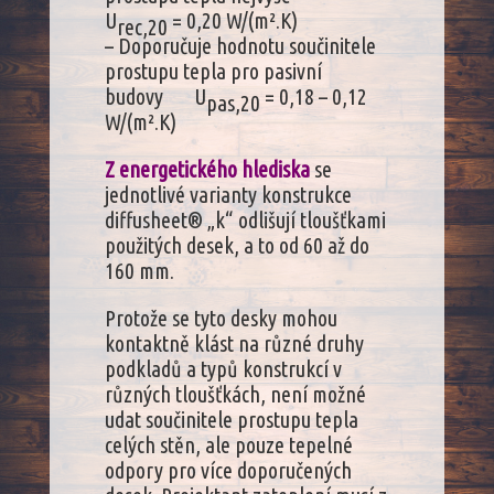
U
= 0,20 W/(m².K)
rec,20
– Doporučuje hodnotu součinitele
prostupu tepla pro pasivní
budovy U
= 0,18 – 0,12
pas,20
W/(m².K)
Z energetického hlediska
se
jednotlivé varianty konstrukce
diffusheet® „k“ odlišují tloušťkami
použitých desek, a to od 60 až do
160 mm.
Protože se tyto desky mohou
kontaktně klást na různé druhy
podkladů a typů konstrukcí v
různých tloušťkách, není možné
udat součinitele prostupu tepla
celých stěn, ale pouze tepelné
odpory pro více doporučených