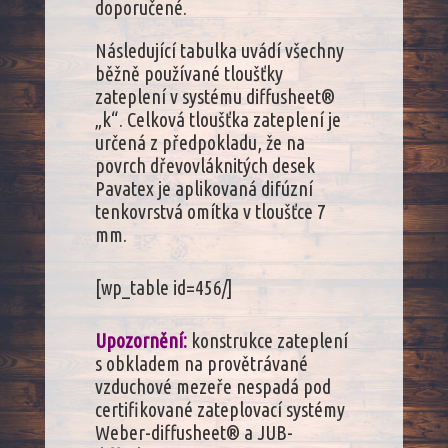
doporučené.
Následující tabulka uvádí všechny
běžně používané tloušťky
zateplení v systému diffusheet®
„k“. Celková tloušťka zateplení je
určená z předpokladu, že na
povrch dřevovláknitých desek
Pavatex je aplikovaná difúzní
tenkovrstvá omítka v tloušťce 7
mm.
[wp_table id=456/]
Upozornění:
konstrukce zateplení
s obkladem na provětrávané
vzduchové mezeře nespadá pod
certifikované zateplovací systémy
Weber-diffusheet® a JUB-