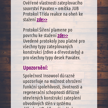
Ověřené vlastnosti zateplovacího
souvrství Pavatex + omítka JUB
Protokol Třída reakce na oheň ke
stažení
zde>>
Protokol Šíření plamene po
povrchu ke stažení
zde>>
Uvedené protokoly jsou platné pro
všechny typy zateplovaných
konstrukcí (zdivo a dřevostavby) a
pro všechny typy desek Pavatex.
Upozornění:
Společnost Insowool důrazně
upozorňuje na možnost ohrožení
funkční spolehlivosti, životnosti a
regenerační schopnosti difúzně
otevřených konstrukcí zateplení
obvodových stěn v systému