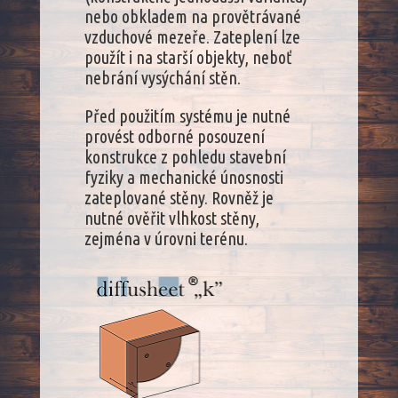
nebo obkladem na provětrávané
vzduchové mezeře. Zateplení lze
použít i na starší objekty, neboť
nebrání vysýchání stěn.
Před použitím systému je nutné
provést odborné posouzení
konstrukce z pohledu stavební
fyziky a mechanické únosnosti
zateplované stěny. Rovněž je
nutné ověřit vlhkost stěny,
zejména v úrovni terénu.