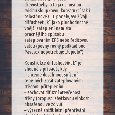
dřevostavby, a to jak s nosnou
svislou sloupkovou konstrukcí tak i
celostěnové CLT panely, využívají
diffusheet „k“ jako plnohodnotné
vnější zateplení namísto
pracnějšího způsobu
zateplováním EPS nebo čedičovou
vatou (pevný rovný podklad pod
Pavatex nepotřebuje „lepidlo“).
Konstrukce diffusheet® „k“ je
vhodná v případě, kdy
– chceme dosáhnout snížení
tepelných ztrát zateplovanými
stěnami přiteplením
– zachovat difúzní otevřenost
stěny (propustí zbytkovou vlhkost
obsaženou ve zdivu)
– výrazně snížit letní přehřívání