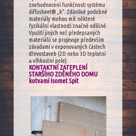
znehodnocení funkčnosti systému
diffusheet® „k“. Zdánlivě podobné
materiály mohou mít některé
fyzikální vlastnosti značně odlišné.
Využití jiných než předepsaných
materiálů se projevuje především
závadami v exponovaných částech
dřevostaveb (2D nebo 3D teplotní
a vlhkostní pole).
KONTAKTNÍ ZATEPLENÍ
STARŠÍHO ZDĚNÉHO DOMU
kotvami Isomet Spit