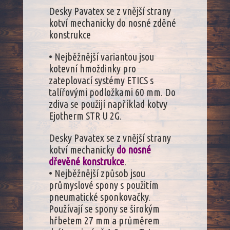
Desky Pavatex se z vnější strany
kotví mechanicky do nosné zděné
konstrukce
• Nejběžnější variantou jsou
kotevní hmoždinky pro
zateplovací systémy ETICS s
talířovými podložkami 60 mm. Do
zdiva se použijí například kotvy
Ejotherm STR U 2G.
Desky Pavatex se z vnější strany
kotví mechanicky
do nosné
dřevěné konstrukce
.
• Nejběžnější způsob jsou
průmyslové spony s použitím
pneumatické sponkovačky.
Používají se spony se širokým
hřbetem 27 mm a průměrem