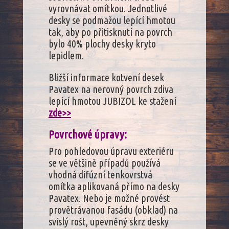
vyrovnávat omítkou. Jednotlivé
desky se podmažou lepící hmotou
tak, aby po přitisknutí na povrch
bylo 40% plochy desky kryto
lepidlem.
Bližší informace kotvení desek
Pavatex na nerovný povrch zdiva
lepící hmotou JUBIZOL ke stažení
zde>>
Povrchové úpravy:
Pro pohledovou úpravu exteriéru
se ve většině případů používá
vhodná difúzní tenkovrstvá
omítka aplikovaná přímo na desky
Pavatex. Nebo je možné provést
provětrávanou fasádu (obklad) na
svislý rošt, upevněný skrz desky