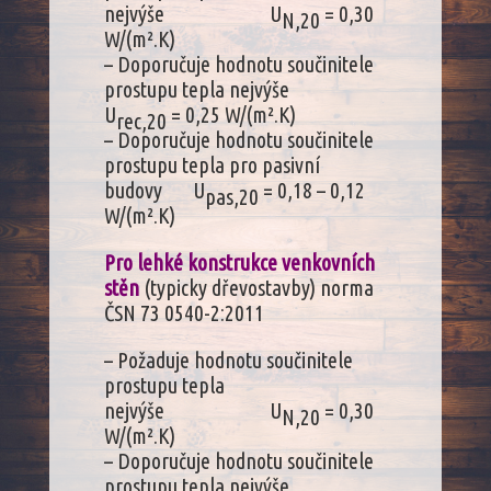
nejvýše U
= 0,30
N,20
W/(m².K)
– Doporučuje hodnotu součinitele
prostupu tepla nejvýše
U
= 0,25 W/(m².K)
rec,20
– Doporučuje hodnotu součinitele
prostupu tepla pro pasivní
budovy U
= 0,18 – 0,12
pas,20
W/(m².K)
Pro lehké konstrukce venkovních
stěn
(typicky dřevostavby) norma
ČSN 73 0540-2:2011
– Požaduje hodnotu součinitele
prostupu tepla
nejvýše U
= 0,30
N,20
W/(m².K)
– Doporučuje hodnotu součinitele
prostupu tepla nejvýše