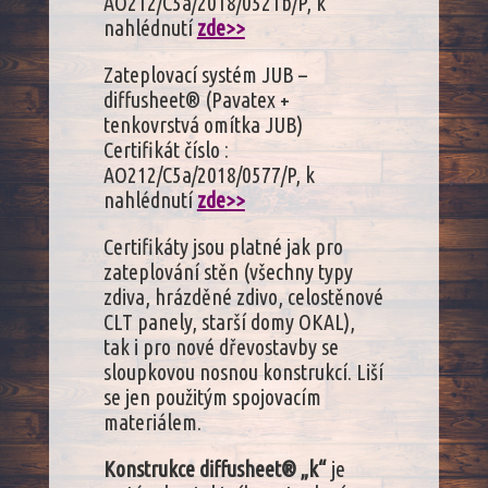
AO212/C5a/2018/0521b/P, k
nahlédnutí
zde>>
Zateplovací systém JUB –
diffusheet® (Pavatex +
tenkovrstvá omítka JUB)
Certifikát číslo :
AO212/C5a/2018/0577/P, k
nahlédnutí
zde>>
Certifikáty jsou platné jak pro
zateplování stěn (všechny typy
zdiva, hrázděné zdivo, celostěnové
CLT panely, starší domy OKAL),
tak i pro nové dřevostavby se
sloupkovou nosnou konstrukcí. Liší
se jen použitým spojovacím
materiálem.
Konstrukce diffusheet® „k“
je