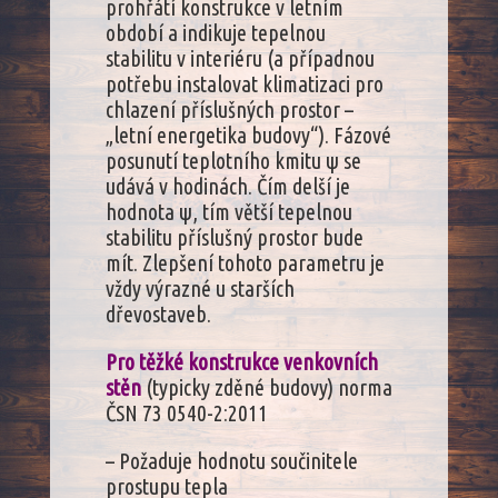
prohřátí konstrukce v letním
období a indikuje tepelnou
stabilitu v interiéru (a případnou
potřebu instalovat klimatizaci pro
chlazení příslušných prostor –
„letní energetika budovy“). Fázové
posunutí teplotního kmitu ψ se
udává v hodinách. Čím delší je
hodnota ψ, tím větší tepelnou
stabilitu příslušný prostor bude
mít. Zlepšení tohoto parametru je
vždy výrazné u starších
dřevostaveb.
Pro těžké konstrukce venkovních
stěn
(typicky zděné budovy) norma
ČSN 73 0540-2:2011
– Požaduje hodnotu součinitele
prostupu tepla