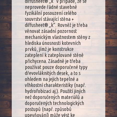
diffusheet® „k“ v případě, že se
neprovede řádné stavebně
fyzikální posouzení celého
souvrství stávající stěna +
diffusheet® „k“. Rovněž je třeba
věnovat zásadní pozornost
mechanickým vlastnostem stěny z
hlediska únosnosti kotevních
prvků, jímž je konstrukce
zateplení k zateplované stěně
přichycena. Zásadně je třeba
používat pouze doporučené typy
dřevovláknitých desek, a to s
ohledem na jejich tepelné a
vlhkostní charakteristiky (např.
hydrofobizaci aj.). Použití jiných
než doporučených materiálů a
doporučených technologických
postupů (např. způsobů
upevňování) může vést ke