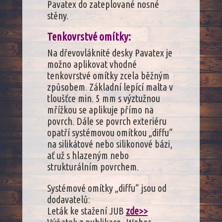
Pavatex do zateplované nosné
stěny.
Tenkovrstvé omítky:
Na dřevovláknité desky Pavatex je
možno aplikovat vhodné
tenkovrstvé omítky zcela běžným
způsobem. Základní lepící malta v
tloušťce min. 5 mm s výztužnou
mřížkou se aplikuje přímo na
povrch. Dále se povrch exteriéru
opatří systémovou omítkou „diffu“
na silikátové nebo silikonové bázi,
ať už s hlazeným nebo
strukturálním povrchem.
Systémové omítky „diffu“ jsou od
dodavatelů:
Leták ke stažení JUB
zde>>