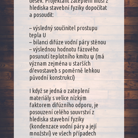
desek. Projektant zateplení musí z
hlediska stavební fyziky dopočítat
a posoudit:
– výsledný součinitel prostupu
tepla U
– bilanci difúze vodní páry stěnou
– výslednou hodnotu fázového
posunutí teplotního kmitu ψ (má
význam zejména u starších
dřevostaveb s poměrně lehkou
původní konstrukcí)
I když se jedná o zateplení
materiály s velice nízkým
faktorem difúzního odporu, je
posouzení celého souvrství z
hlediska stavební fyziky
(kondenzace vodní páry a její
množství) ve všech případech