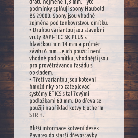
drátu nejméně 1,8 mm. Tyto
podmínky splňují spony Haubold
BS 29000. Spony jsou vhodné
zejména pod tenkovrstvou omítku.
• Druhou variantou jsou stavební
vruty RAPI-TEC SK PLUS s
hlavičkou min 14 mm a průměr
závitu 6 mm. Jejich použití není
vhodné pod omítku, vhodnější jsou
pro provětrávanou fasádu s
obkladem.
• Třetí variantou jsou kotevní
hmoždinky pro zateplovací
systémy ETICS s talířovými
podložkami 60 mm. Do dřeva se
použijí například kotvy Ejotherm
STR H.
Bližší informace kotvení desek
Pavatex do starší dřevostavby