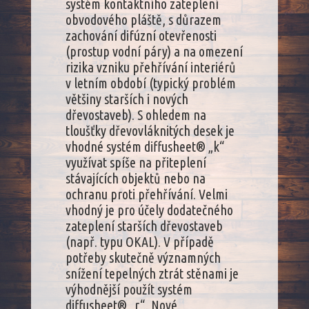
systém kontaktního zateplení
obvodového pláště, s důrazem
zachování difúzní otevřenosti
(prostup vodní páry) a na omezení
rizika vzniku přehřívání interiérů
v letním období (typický problém
většiny starších i nových
dřevostaveb). S ohledem na
tloušťky dřevovláknitých desek je
vhodné systém diffusheet® „k“
využívat spíše na přiteplení
stávajících objektů nebo na
ochranu proti přehřívání. Velmi
vhodný je pro účely dodatečného
zateplení starších dřevostaveb
(např. typu OKAL). V případě
potřeby skutečně významných
snížení tepelných ztrát stěnami je
výhodnější použít systém
diffusheet® „r“. Nové