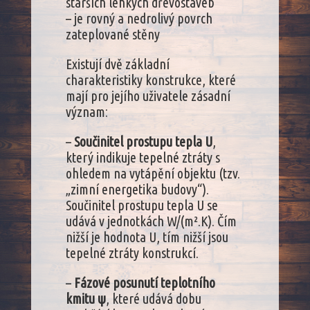
starších lehkých dřevostaveb
– je rovný a nedrolivý povrch
zateplované stěny
Existují dvě základní
charakteristiky konstrukce, které
mají pro jejího uživatele zásadní
význam:
–
Součinitel prostupu tepla U
,
který indikuje tepelné ztráty s
ohledem na vytápění objektu (tzv.
„zimní energetika budovy“).
Součinitel prostupu tepla U se
udává v jednotkách W/(m².K). Čím
nižší je hodnota U, tím nižší jsou
tepelné ztráty konstrukcí.
–
Fázové posunutí teplotního
kmitu ψ
, které udává dobu