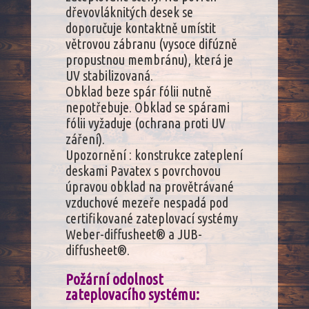
dřevovláknitých desek se
doporučuje kontaktně umístit
větrovou zábranu (vysoce difúzně
propustnou membránu), která je
UV stabilizovaná.
Obklad beze spár fólii nutně
nepotřebuje. Obklad se spárami
fólii vyžaduje (ochrana proti UV
záření).
Upozornění : konstrukce zateplení
deskami Pavatex s povrchovou
úpravou obklad na provětrávané
vzduchové mezeře nespadá pod
certifikované zateplovací systémy
Weber-diffusheet® a JUB-
diffusheet®.
Požární odolnost
zateplovacího systému: