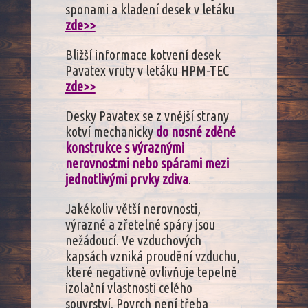
sponami a kladení desek v letáku
zde>>
Bližší informace kotvení desek
Pavatex vruty v letáku HPM-TEC
zde>>
Desky Pavatex se z vnější strany
kotví mechanicky
do nosné zděné
konstrukce s výraznými
nerovnostmi nebo spárami mezi
jednotlivými prvky zdiva
.
Jakékoliv větší nerovnosti,
výrazné a zřetelné spáry jsou
nežádoucí. Ve vzduchových
kapsách vzniká proudění vzduchu,
které negativně ovlivňuje tepelně
izolační vlastnosti celého
souvrství. Povrch není třeba