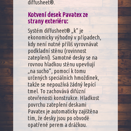
diffusheet®.
Kotvení desek Pavatex ze
strany exteriéru:
Systém diffusheet® „k“ je
ekonomicky výhodný v případech,
kdy není nutné příliš vyrovnávat
podkladní stěnu (rovinnost
zateplení). Samotné desky se na
rovnou hladkou stěnu upevňují
„na sucho“, pomocí k tomu
určených speciálních hmoždinek,
takže se nepoužívá žádný lepící
tmel. To zachovává difúzní
otevřenosti konstrukce. Hladkost
povrchu zateplení deskami
Pavatex je automaticky zajištěna
tím, že desky jsou po obvodě
opatřené perem a drážkou.