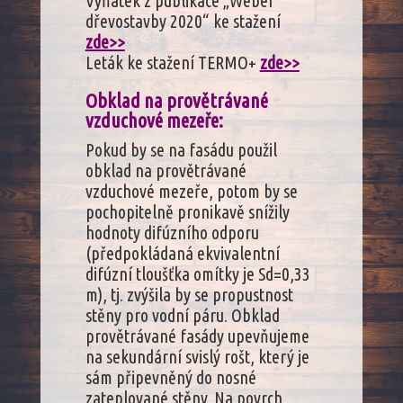
Výňatek z publikace „Weber
dřevostavby 2020“ ke stažení
zde>>
Leták ke stažení TERMO+
zde>>
Obklad na provětrávané
vzduchové mezeře:
Pokud by se na fasádu použil
obklad na provětrávané
vzduchové mezeře, potom by se
pochopitelně pronikavě snížily
hodnoty difúzního odporu
(předpokládaná ekvivalentní
difúzní tloušťka omítky je Sd=0,33
m), tj. zvýšila by se propustnost
stěny pro vodní páru. Obklad
provětrávané fasády upevňujeme
na sekundární svislý rošt, který je
sám připevněný do nosné
zateplované stěny. Na povrch