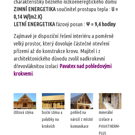
charakteristiky běžného nízkoeneregtického domu
ZIMNÍ ENERGETIKA
součinitel prostupu tepla :
U =
0,14 W/(m2.K)
LETNÍ ENERGETIKA
fázový posun :
Ψ = 9,4 hodiny
Zajímavé je dispoziční řešení interiéru a poměrně
velký prostor, který dovoluje částečné otevření
přízemí až do konstrukce krovu. Majitel i z
architektonického důvodu zvolil nadkrokevní
dřevovláknitou izolaci
Pavatex nad pohledovými
krokvemi
.
štítová stěna
boční stěna a
pohled na
minerální
palubky na
nároží z místní
izolace a
krokvích
komunikace
PAVATHERM-
PLUS