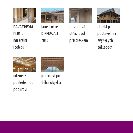
PAVATHERM-
konstrukce
obvodová
objekt je
PLUS a
DIFFUWALL
stěna pod
postaven na
minerální
2010
přístřeškem
zvýšených
izolace
základech
interiér s
podkroví po
pohledem do
délce objektu
podkroví