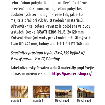
celoročnímu pobytu. Kompletní dřevěná difúzně
otevřená obálka umožní majitelům pobyt bez
dodatečných technologií. Přesně tak, jak si to
majitelé přáli při výběru stavebních materiálů.
Dřevovláknitá izolace Pavatex je položana ve dvou
vrstvách. Deska
PAVATHERM-PLUS, 2×120 mm
.
Kotvení dlouhými vruty přes kontralatě, šikmý vrut
Twin UD 440 mm, kolmý vrut HT-T-FH-PT 360 mm.
Součinitel prostupu tepla: U = 0,155 W/(m2.K)
Fázový posun: Ψ = 12,7 hodiny
Jakékoliv desky Pavatex a další materiály poptávejte
na našem novém e-shopu
https://pavatexeshop.cz/
Interiér 1
Interiér 2
Střecha nad
Střecha nad