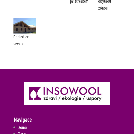
přístřeškem
obytnou
zónou
Pohled ze
severu
Navigace
Domů
O nás