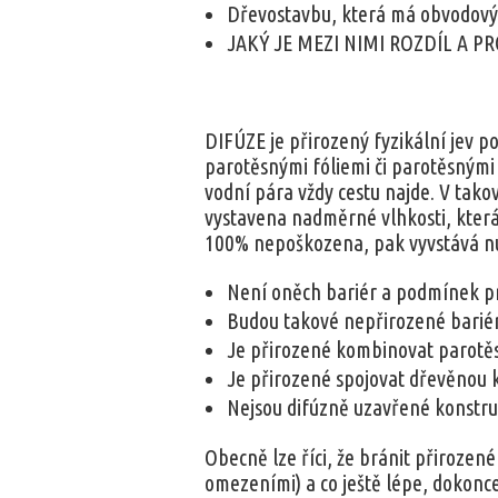
Dřevostavbu, která má obvodový 
JAKÝ JE MEZI NIMI ROZDÍL A P
DIFÚZE je přirozený fyzikální jev 
parotěsnými fóliemi či parotěsnými 
vodní pára vždy cestu najde. V tako
vystavena nadměrné vlhkosti, která
100% nepoškozena, pak vyvstává nu
Není oněch bariér a podmínek p
Budou takové nepřirozené bariér
Je přirozené kombinovat parotěs
Je přirozené spojovat dřevěnou k
Nejsou difúzně uzavřené konstru
Obecně lze říci, že bránit přirozen
omezeními) a co ještě lépe, dokonce