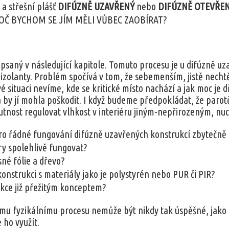
a střešní plášť
DIFÚZNĚ UZAVŘENÝ
nebo
DIFÚZNĚ OTEVŘE
ROČ BYCHOM SE JÍM MĚLI VŮBEC ZAOBÍRAT?
popsaný v následující kapitole. Tomuto procesu je u difúzně 
izolanty. Problém spočívá v tom, že sebemenším, jistě necht
vé situaci nevíme, kde se kritické místo nachází a jak moc je
 by jí mohla poškodit. I když budeme předpokládat, že paro
tnost regulovat vlhkost v interiéru jiným-nepřirozeným, n
ro řádné fungování difúzně uzavřených konstrukcí zbytečn
y spolehlivě fungovat?
né fólie a dřevo?
onstrukci s materiály jako je polystyrén nebo PUR či PIR?
kce již přežitým konceptem?
ému fyzikálnímu procesu nemůže být nikdy tak úspěšné, jako h
 ho využít.