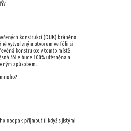
NÝ
?
uzavřených konstrukcí (DUK) bráněno
ěně vytvořeným otvorem ve fólii si
 dřevěná konstrukce v tomto místě
těsná fólie bude 100% utěsněna a
uceným způsobem.
ě mnoho?
o naopak přijmout (i když s jistými