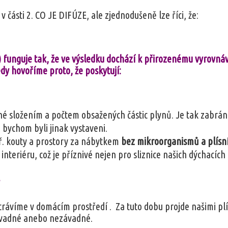
v části 2. CO JE DIFÚZE, ale zjednodušeně lze říci, že:
funguje tak, že ve výsledku dochází k přirozenému vyrovnáv
dy hovoříme proto, že poskytují:
né složením a počtem obsažených částic plynů. Je tak za
 bychom byli jinak vystaveni.
př. kouty a prostory za nábytkem
bez mikroorganismů a plísní
 interiéru, což je příznivé nejen pro sliznice našich dýchacích ce
E
trávíme v domácím prostředí . Za tuto dobu projde našimi plí
ávadné anebo nezávadné.