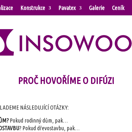
lizace
Konstrukce
Pavatex
Galerie
Ceník
PROČ HOVOŘÍME O DIFÚZI
KLADEME NÁSLEDUJÍCÍ OTÁZKY:
ŮM?
Pokud rodinný dům, pak…
OSTAVBU
? Pokud dřevostavbu, pak…