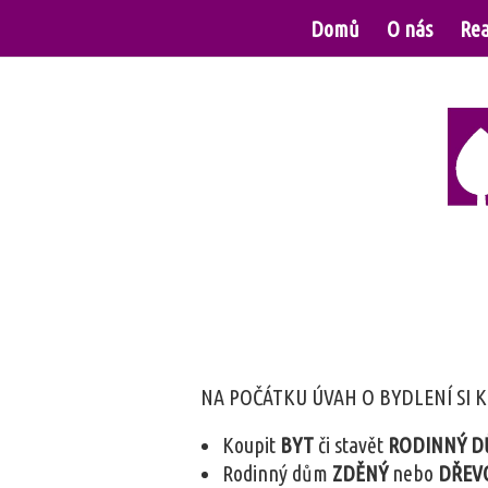
Domů
O nás
Rea
NA POČÁTKU ÚVAH O BYDLENÍ SI 
Koupit
BYT
či stavět
RODINNÝ D
Rodinný dům
ZDĚNÝ
nebo
DŘEV