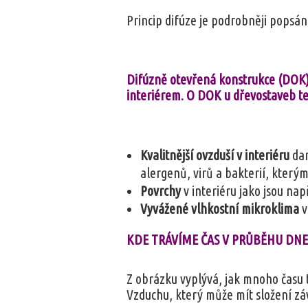
Princip difúze je podrobněji popsán 
Difúzně otevřená konstrukce (DOK) 
interiérem. O DOK u dřevostaveb te
Kvalitnější ovzduší v interiéru
da
alergenů, virů a bakterií, kterým
Povrchy
v interiéru jako jsou na
Vyvážené vlhkostní mikroklima
v
KDE TRÁVÍME ČAS V PRŮBĚHU DN
Z obrázku vyplývá, jak mnoho času 
Vzduchu, který může mít složení z