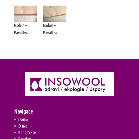
Isolair +
Isolair +
Pavaflex
Pavaflex
Navigace
Domů
O nás
Konstrukce
Pavatex