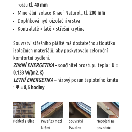
roštu
tl. 40 mm
Minerální izolace Knauf Naturoll, tl.
200 mm
Doplňková hydroizolační vrstva
Kontralatě + latě + střešní krytina
Souvrství střešního pláště má dostatečnou tloušťku
izolačních materiálů, aby poskytovalo celoroční
komfortní bydlení.
ZIMNÍ ENERGETIKA
–
součinitel prostupu tepla :
U =
0,133 W/(m2.K)
LETNÍ ENERGETIKA
–
fázový posun teplotního kmitu
:
Ψ = 8,6 hodiny
Pohled z ulice
Pavaflex mezi
Souvrství
Napojení na
latěmi
Pavatex
pozednici