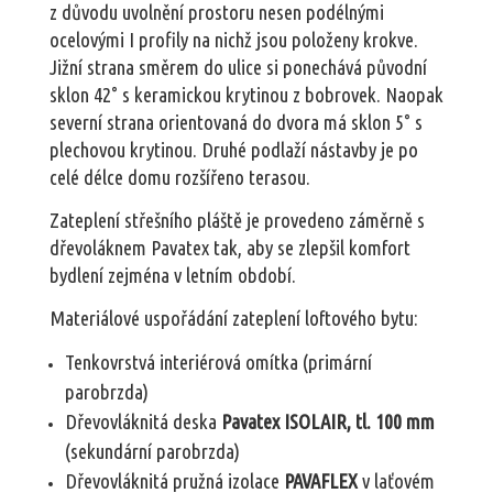
z důvodu uvolnění prostoru nesen podélnými
ocelovými I profily na nichž jsou položeny krokve.
Jižní strana směrem do ulice si ponechává původní
sklon 42° s keramickou krytinou z bobrovek. Naopak
severní strana orientovaná do dvora má sklon 5° s
plechovou krytinou. Druhé podlaží nástavby je po
celé délce domu rozšířeno terasou.
Zateplení střešního pláště je provedeno záměrně s
dřevoláknem Pavatex tak, aby se zlepšil komfort
bydlení zejména v letním období.
Materiálové uspořádání zateplení loftového bytu:
Tenkovrstvá interiérová omítka (primární
parobrzda)
Dřevovláknitá deska
Pavatex ISOLAIR, tl. 100 mm
(sekundární parobrzda)
Dřevovláknitá pružná izolace
PAVAFLEX
v laťovém