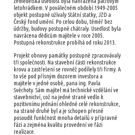
zemědělská usedlost byla nahrazena patrovým
letohrádkem. V poválečném období 1949-2005
objekt postupně užívaly Státní statky, JZD a
Český fond umění. Po celou dobu, téměř bez
údržby, budovy postupně chátraly. Usedlost byla
navrácena dědicům majitele v roce 2005.
Postupná rekonstrukce probíhá od roku 2013.
Projekt obnovy památky postupně zpracovávaly
tři společnosti. Na stavební části rekonstrukce
krovu a zastřešení se rovněž podílely tři firmy. A
to vše pod přísným dozorem investora a
majitele v jedné osobě, pana ing. Pavla
Svěchoty. Sám majitel má technické vzdělání ve
stavebnictví, což na jedné straně vedlo k
pozitivnímu jednání ohledně celé rekonstrukce,
na straně druhé byl a je schopen přesně
posoudit funkčnost mnoha detailů v přípravné
fázi a zejména kvalitu provedení ve fázi
realizace.