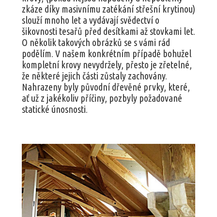
zkáze díky masivnímu zatékání střešní krytinou)
slouží mnoho let a vydávají svědectví o
šikovnosti tesařů před desítkami až stovkami let.
O několik takových obrázků se s vámi rád
podělím. V našem konkrétním případě bohužel
kompletní krovy nevydržely, přesto je zřetelné,
že některé jejich části zůstaly zachovány.
Nahrazeny byly původní dřevěné prvky, které,
ať už z jakékoliv příčiny, pozbyly požadované
statické únosnosti.