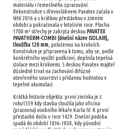
materiálu i řemeslného zpracování.
Rekonstrukce s dřevovláknem Pavatex začala v
létě 2016 a s krátkou přestávkou v zimním
období a pokračovala v letošním roce. Plocha
1700 m² střechy je zakryta deskou
PAVATEX
PAVATHERM-COMBI (dnešní název ISOLAIR),
tloušťka 120 mm
, položenou na krokvích.
Konstrukce je připravena k tomu, aby se, podle
konkrétního využití podkroví, doplnila tepelná
izolace mezi krokvemi. S deskou Pavatex majitel
důsledně trval na zachování difúzně
otevřeného souvrství s přidanou hodnotou v
tepelné akumulaci.
Krátká historie objektu: první zmínka je z
roku1359 kdy stavba sloužila jako oficína
(pracovna) osobního lékaře Karla IV. K první
přestavbě došlo v roce 1429. Dnešní podoba
spadá do období 1836-1838, kdy původní