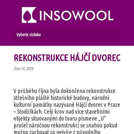
Vyberte stránku
REKONSTRUKCE HÁJČÍ DVOREC
Úno 14, 2018
V průběhu října byla dokončena rekonstrukce
střešního pláště historické budovy, národní
kulturní památky nazývané Hájčí dvorec v Praze
– Stodůlkách. Celý krov nad více stavebními
objekty situovanými do tvaru písmene „U“
prošel náročnou rekonstrukcí se snahou pokud
možno zachovat co nejvíce z původního